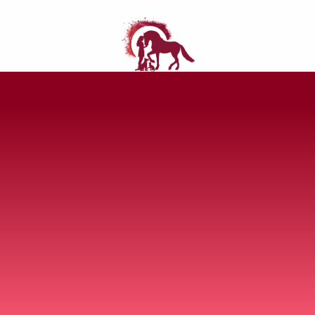
nde
Memon
Fortbildungen
Ruf der Katzen
Gib T