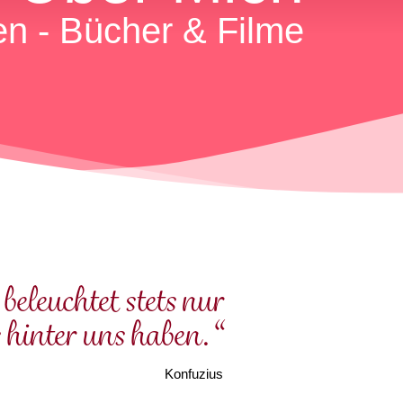
n - Bücher & Filme
beleuchtet stets nur
 hinter uns haben.“​
Konfuzius