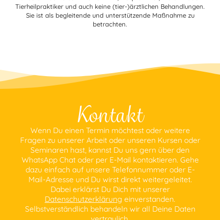
Tierheilpraktiker und auch keine (tier-)ärztlichen Behandlungen.
Sie ist als begleitende und unterstützende Maßnahme zu
betrachten.
Kontakt
Wenn Du einen Termin möchtest oder weitere
Fragen zu unserer Arbeit oder unseren Kursen oder
Seminaren hast, kannst Du uns gern über den
WhatsApp Chat oder per E-Mail kontaktieren. Gehe
dazu einfach auf unsere Telefonnummer oder E-
Mail-Adresse und Du wirst direkt weitergeleitet.
Dabei erklärst Du Dich mit unserer
Datenschutzerklärung
einverstanden.
Selbstverständlich behandeln wir all Deine Daten
vertraulich.