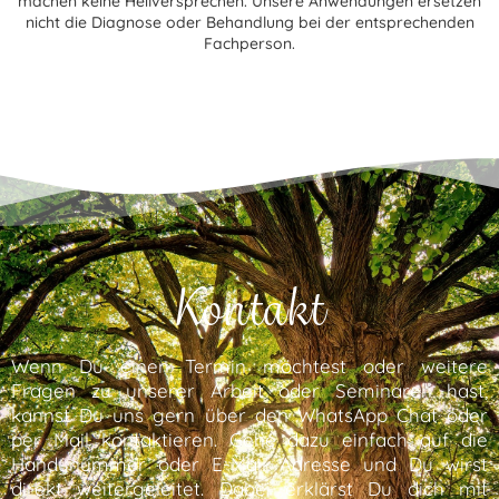
machen keine Heilversprechen. Unsere Anwendungen ersetzen
nicht die Diagnose oder Behandlung bei der entsprechenden
Fachperson.
Kontakt
Wenn Du einen Termin möchtest oder weitere
Fragen zu unserer Arbeit oder Seminaren hast,
kannst Du uns gern über den WhatsApp Chat oder
per Mail kontaktieren. Gehe dazu einfach auf die
Handynummer oder E-Mail Adresse und Du wirst
direkt weitergeleitet. Dabei erklärst Du dich mit